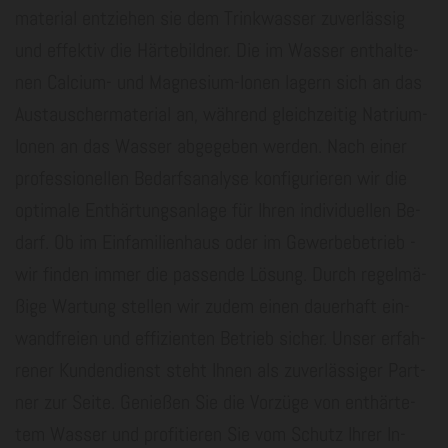
ma­te­ri­al ent­zie­hen sie dem Trink­was­ser zu­ver­läs­sig
und ef­fek­tiv die Här­te­bild­ner. Die im Was­ser ent­hal­te­
nen Cal­ci­um- und Ma­gne­si­um-Io­nen la­gern sich an das
Aus­tau­scher­ma­te­ri­al an, wäh­rend gleich­zei­tig Na­tri­um-
Io­nen an das Was­ser ab­ge­ge­ben wer­den. Nach einer
pro­fes­sio­nel­len Be­darfs­ana­ly­se kon­fi­gu­rie­ren wir die
op­ti­ma­le Ent­här­tungs­an­la­ge für Ihren in­di­vi­du­el­len Be­
darf. Ob im Ein­fa­mi­li­en­haus oder im Ge­wer­be­be­trieb -
wir fin­den immer die pas­sen­de Lö­sung. Durch re­gel­mä­
ßi­ge War­tung stel­len wir zudem einen dau­er­haft ein­
wand­frei­en und ef­fi­zi­en­ten Be­trieb si­cher. Unser er­fah­
re­ner Kun­den­dienst steht Ihnen als zu­ver­läs­si­ger Part­
ner zur Seite. Ge­nie­ßen Sie die Vor­zü­ge von ent­här­te­
tem Was­ser und pro­fi­tie­ren Sie vom Schutz Ihrer In­