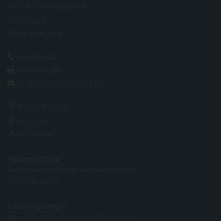
Loose Wassertechnik GmbH
Höhenweg 20
49170 Hagen a.T.W
05401 89110

05401 891155

info@loose-wassertechnik.de


Kontakt & Anfahrt
Impressum

Datenschutz

Wasserenthärtung
Bad Rothenfelde
|
Georgsmarienhütte
|
Hilter
|
Ibbenbüren
|
Melle
Enthärtungsanlagen:
Hilter
/
Ibbenbüren
/
Melle
/
Bad Rothenfelde
/