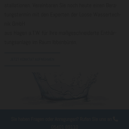
stal­la­tio­nen. Ver­ein­ba­ren Sie noch heute einen Be­ra­
tungs­ter­min mit den Ex­per­ten der Loose Was­ser­tech­
nik GmbH
aus Hagen a.T.W. für Ihre maß­ge­schnei­der­te Ent­här­
tungs­an­la­ge im Raum Ib­ben­bü­ren.
JETZT KONKTAT AUFNEHMEN
Sie haben Fragen oder Anregungen? Rufen Sie uns an

05401 89110