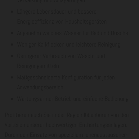
Längere Lebensdauer und bessere
Energieeffizienz von Haushaltsgeräten
Angenehm weiches Wasser für Bad und Dusche
Weniger Kalkflecken und leichtere Reinigung
Geringerer Verbrauch von Wasch- und
Reinigungsmitteln
Maßgeschneiderte Konfiguration für jeden
Anwendungsbereich
Wartungsarmer Betrieb und einfache Bedienung
Pro­fi­tie­ren auch Sie in der Re­gi­on Ib­ben­bü­ren von den
Vor­tei­len un­se­rer hoch­wer­ti­gen Ent­här­tungs­an­la­gen.
Durch den Ein­satz von spe­zi­el­lem Io­nen­aus­tau­scher­