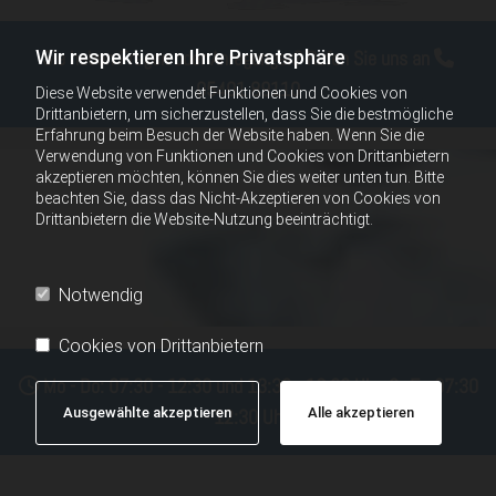
Wir respektieren Ihre Privatsphäre
Sie haben Fragen oder Anregungen? Rufen Sie uns an

05401 89110
Diese Website verwendet Funktionen und Cookies von
Drittanbietern, um sicherzustellen, dass Sie die bestmögliche
Erfahrung beim Besuch der Website haben. Wenn Sie die
Verwendung von Funktionen und Cookies von Drittanbietern
akzeptieren möchten, können Sie dies weiter unten tun. Bitte
beachten Sie, dass das Nicht-Akzeptieren von Cookies von
Drittanbietern die Website-Nutzung beeinträchtigt.
Notwendig
Cookies von Drittanbietern
Mo - Do: 07:30 - 12:30 und 13:30 - 16:30 Uhr & Fr: 07:30

Ausgewählte akzeptieren
Alle akzeptieren
- 12:30 Uhr