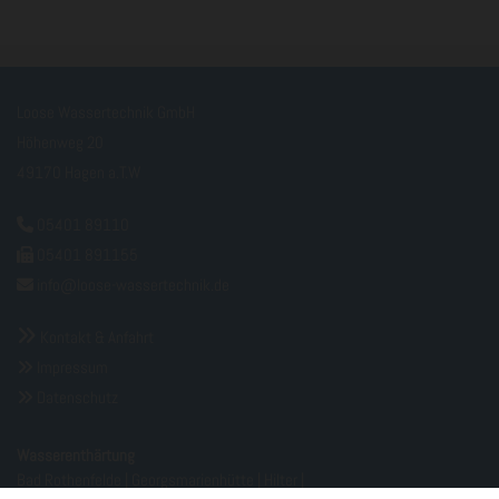
Loose Wassertechnik GmbH
Höhenweg 20
49170 Hagen a.T.W
05401 89110

05401 891155

info@loose-wassertechnik.de


Kontakt & Anfahrt
Impressum

Datenschutz

Wasserenthärtung
Bad Rothenfelde
|
Georgsmarienhütte
|
Hilter
|